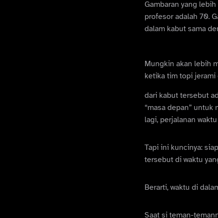
Gambaran yang lebih 
profesor adalah 70. G
dalam kabut sama deng
Mungkin akan lebih m
ketika tim topi jera
dari kabut tersebut a
“masa depan” untuk me
lagi, perjalanan wakt
Tapi ini kuncinya: si
tersebut di waktu yan
Berarti, waktu di dala
Saat si teman-temann