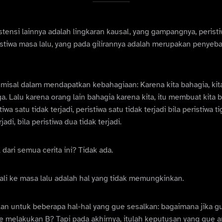
stensi lainnya adalah lingkaran kausal, yang gampangnya, peris
stiwa masa lalu, yang pada gilirannya adalah merupakan penyeb
isal dalam mendapatkan kebahagiaan: Karena kita bahagia, ki
ga. Lalu karena orang lain bahagia karena kita, itu membuat kita 
tiwa satu tidak terjadi, peristiwa satu tidak terjadi bila peristiwa ti
jadi, bila peristiwa dua tidak terjadi.
 dari semua cerita ini? Tidak ada.
ali ke masa lalu adalah hal yang tidak memungkinkan.
n untuk beberapa hal-hal yang gue sesalkan: bagaimana jika g
e melakukan B? Tapi pada akhirnya, itulah keputusan yang gue a