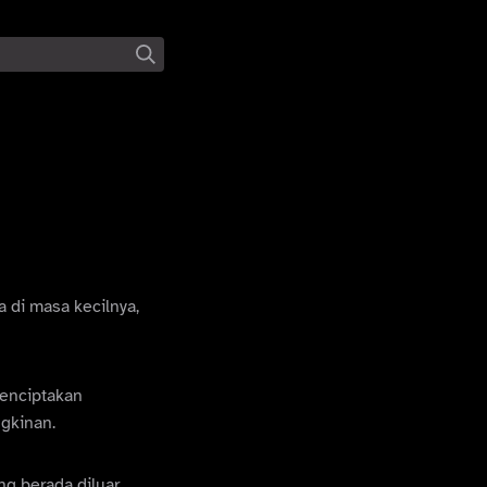
 di masa kecilnya,
menciptakan
ngkinan.
ng berada diluar