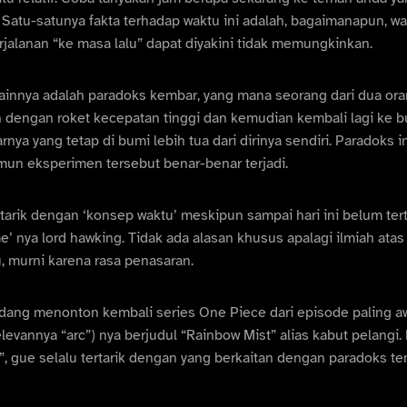
 Satu-satunya fakta terhadap waktu ini adalah, bagaimanapun, wa
erjalanan “ke masa lalu” dapat diyakini tidak memungkinkan.
lainnya adalah paradoks kembar, yang mana seorang dari dua or
n dengan roket kecepatan tinggi dan kemudian kembali lagi ke
ya yang tetap di bumi lebih tua dari dirinya sendiri. Paradoks ini
un eksperimen tersebut benar-benar terjadi.
rtarik dengan ‘konsep waktu’ meskipun sampai hari ini belum te
ime’ nya lord hawking. Tidak ada alasan khusus apalagi ilmiah atas
 murni karena rasa penasaran.
edang menonton kembali series One Piece dari episode paling aw
elevannya “arc”) nya berjudul “Rainbow Mist” alias kabut pelangi
er”, gue selalu tertarik dengan yang berkaitan dengan paradoks t