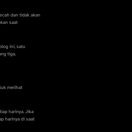
ecah dan tidak akan
pkan saat
og ini, satu
ng tiga.
tuk melihat
ap harinya. Jika
p harinya di saat