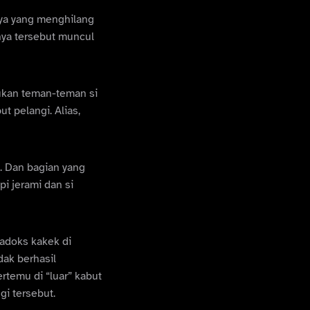
nya yang menghilang
nya tersebut muncul
mukan teman-teman si
 pelangi. Alias,
a. Dan bagian yang
i jerami dan si
radoks kakek di
dak berhasil
rtemu di “luar” kabut
gi tersebut.