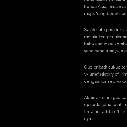
benua Asia, misalnya.
maju. Yang berarti, p
Salah satu paradoks 
melakukan perjalana
bahwa saudara kembarn
yang sebelumnya, nam
Gue pribadi cukup te
‘A Brief History of T
dengan konsep waktu,
Akhir-akhir ini gue s
episode (atau lebih r
tersebut adalah “fill
nya.