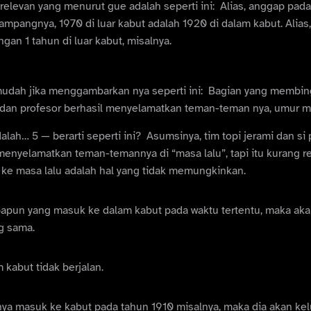
relevan yang menurut gue adalah seperti ini:
Alias, anggap pada
ampangnya, 1970 di luar kabut adalah 1920 di dalam kabut. Alias,
an 1 tahun di luar kabut, misalnya.
udah jika menggambarkan nya seperti ini:
Bagian yang membing
mi dan profesor berhasil menyelamatkan teman-teman nya, umur m
dalah… 5 — berarti seperti ini?
Asumsinya, tim topi jerami dan si 
nyelamatkan teman-temannya di “masa lalu”, tapi itu kurang rel
u ke masa lalu adalah hal yang tidak memungkinkan.
apapun yang masuk ke dalam kabut pada waktu tertentu, maka akan
g sama.
m kabut tidak berjalan.
ya masuk ke kabut pada tahun 1910 misalnya, maka dia akan kel