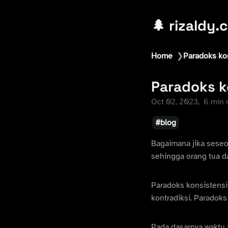
🌲 rizaldy.
Home
❯
Paradoks ko
Paradoks k
Oct 02, 2023
6 min 
blog
Bagaimana jika seseo
sehingga orang tua da
Paradoks konsistensi
kontradiksi. Paradoks
Pada dasarnya waktu i