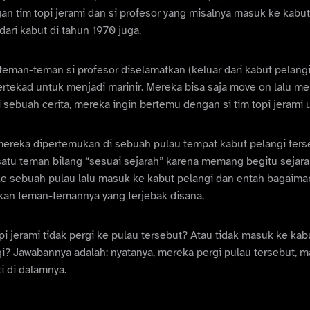
an tim topi jerami dan si profesor yang misalnya masuk ke kabu
dari kabut di tahun 1970 juga.
eman-teman si profesor diselamatkan (keluar dari kabut pelangi)
ertekad untuk menjadi marinir. Mereka bisa saja move on lalu mel
sebuah cerita, mereka ingin bertemu dengan si tim topi jerami u
ereka dipertemukan di sebuah pulau tempat kabut pelangi ter
satu teman bilang “sesuai sejarah” karena memang begitu sejara
i ke sebuah pulau lalu masuk ke kabut pelangi dan entah bagaim
kan teman-temannya yang terjebak disana.
pi jerami tidak pergi ke pulau tersebut? Atau tidak masuk ke kab
gi? Jawabannya adalah: nyatanya, mereka pergi pulau tersebut, 
i di dalamnya.