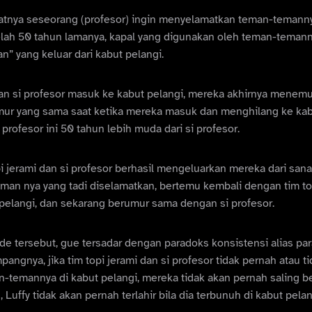
gkatnya seseorang (profesor) ingin menyelamatkan teman-teman
telah 50 tahun lamanya, kapal yang digunakan oleh teman-teman
” yang keluar dari kabut pelangi.
 dan si profesor masuk ke kabut pelangi, mereka akhirnya mene
mur yang sama saat ketika mereka masuk dan menghilang ke kabut
rofesor ini 50 tahun lebih muda dari si profesor.
opi jerami dan si profesor berhasil mengeluarkan mereka dari san
man nya yang tadi diselamatkan, bertemu kembali dengan tim top
 pelangi, dan sekarang berumur sama dengan si profesor.
e tersebut, gue tersadar dengan paradoks konsistensi alias pa
pangnya, jika tim topi jerami dan si profesor tidak pernah atau ti
temannya di kabut pelangi, mereka tidak akan pernah saling be
Luffy tidak akan pernah terlahir bila dia terbunuh di kabut pelan