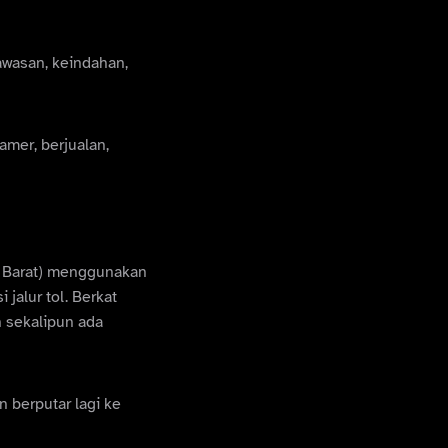
awasan, keindahan,
amer, berjualan,
g Barat) menggunakan
alur tol. Berkat
h sekalipun ada
 berputar lagi ke