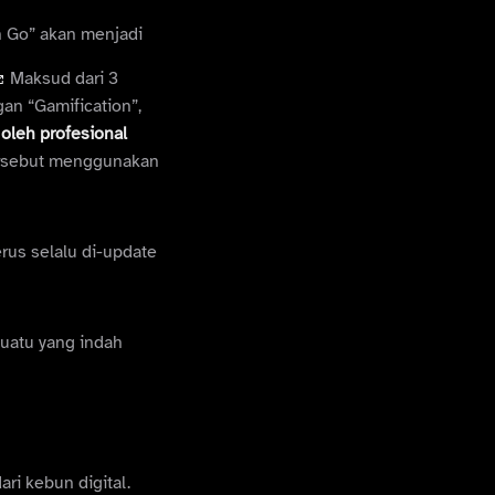
n Go” akan menjadi
Maksud dari 3
an “Gamification”,
i
oleh profesional
ersebut menggunakan
erus selalu di-update
suatu yang indah
ari kebun digital.