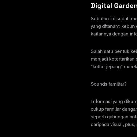
Digital Garde
Sebutan ini sudah men
yang ditanam: kebun d
kaitannya dengan inf
Salah satu bentuk ke
menjadi ketertarikan 
“kultur jepang” mere
Sounds familiar?
Informasi yang dikum
cukup familiar deng
seperti gabungan ant
daripada visual, plus,