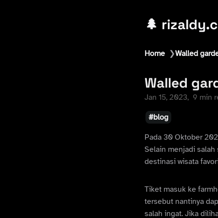
🌲 rizaldy.
Home
❯
Walled gard
Walled gar
Jan 15, 2023
9 min 
blog
Pada 30 Oktober 202
Selain menjadi salah
destinasi wisata favo
Tiket masuk ke farmh
tersebut nantinya dap
salah ingat. Jika dili