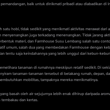
h pemandangan, baik untuk dinikmati pribadi atau diabadikan di i
 satu hobi, tidak sedikit yang menikmati aktivitas merawat dari
in menyenangkan juga terkadang menenangkan. Tidak jarang akti
rbentuk materi, dan Farmhouse Susu Lembang salah satu cont
relatif umum, salah dua yang membedakan Farmhouse dengan ke
 dan tentu saja keindahannya yang lebih unggul dari kebun-kebun 
melihara tanaman di rumahnya meskipun relatif sedikit. Di sekia
nyiram tanaman-tanaman tersebut di belakang rumah, depan, da
embutuhkan mobilitas, tampaknya mereka menikmatinya.
yang basah oleh air sejujurnya lebih enak dihirup daripada arom
n tembakau dan kertas.