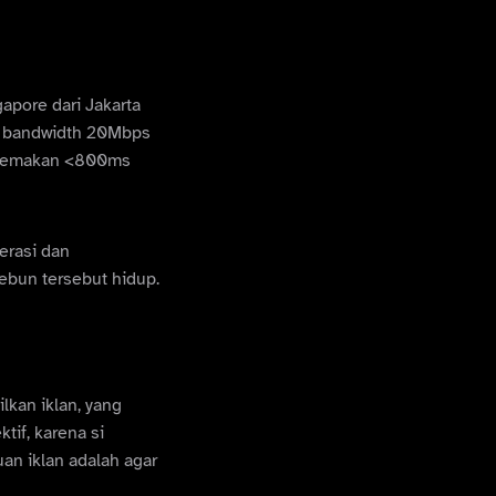
gapore dari Jakarta
n bandwidth 20Mbps
ya memakan <800ms
erasi dan
ebun tersebut hidup.
lkan iklan, yang
ktif, karena si
an iklan adalah agar