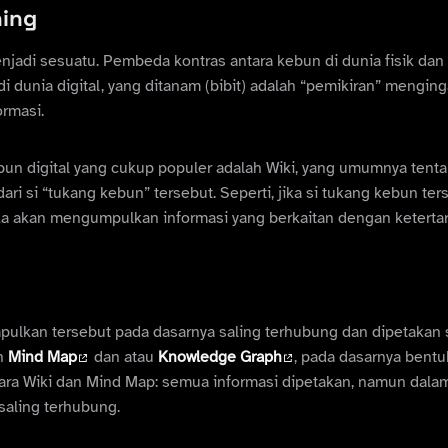
ning
jadi sesuatu. Pembeda kontras antara kebun di dunia fisik dan 
i dunia digital, yang ditanam (bibit) adalah “pemikiran” menginga
ormasi.
bun digital yang cukup populer adalah Wiki, yang umumnya tent
dari si “tukang kebun” tersebut. Seperti, jika si tukang kebun ter
ka akan mengumpulkan informasi yang berkaitan dengan ketertar
pulkan tersebut pada dasarnya saling terhubung dan dipetakan s
an
Mind Map
dan atau
Knowledge Graph
, pada dasarnya bentuk
ara Wiki dan Mind Map: semua informasi dipetakan, namun dalam
 saling terhubung.