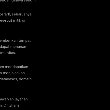
engan dirinya sendiri.
erarti, seharusnya
rsebut milik si
memberikan tempat
un dapat menanam
omunitas.
gram mendapatkan
gin menjalankan
 databases, domain,
nawarkan layanan
m, OnlyFans,