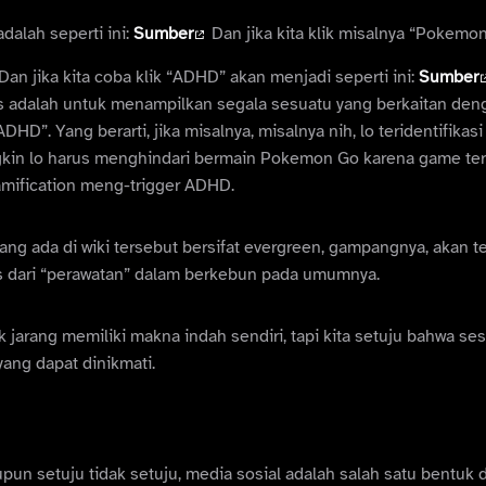
dalah seperti ini:
Sumber
Dan jika kita klik misalnya “Pokemo
Dan jika kita coba klik “ADHD” akan menjadi seperti ini:
Sumber
as adalah untuk menampilkan segala sesuatu yang berkaitan deng
HD”. Yang berarti, jika misalnya, misalnya nih, lo teridentifikas
kin lo harus menghindari bermain Pokemon Go karena game t
mification meng-trigger ADHD.
ang ada di wiki tersebut bersifat evergreen, gampangnya, akan t
s dari “perawatan” dalam berkebun pada umumnya.
k jarang memiliki makna indah sendiri, tapi kita setuju bahwa se
ang dapat dinikmati.
upun setuju tidak setuju, media sosial adalah salah satu bentuk d