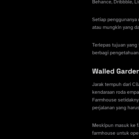
Behance, Dribbble, L
Setiap penggunanya m
atau mungkin yang da
Terlepas tujuan yang 
berbagi pengetahuan,
Walled Garde
Jarak tempuh dari C
kendaraan roda empat
Farmhouse setidaknya
perjalanan yang haru
Meskipun masuk ke far
farmhouse untuk oper