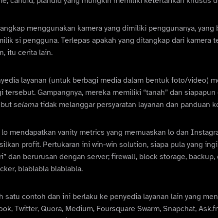
lfie, candid, plandid yang mungkin memiliki ketertarikan khusus d
itangkap menggunakan kamera yang dimiliki penggunanya, yang b
milik si pengguna. Terlepas apakah yang ditangkap dari kamera te
itu cerita lain.
yedia layanan (untuk berbagi media dalam bentuk foto/video) 
agi tersebut. Gampangnya, mereka memiliki “tanah” dan siapap
ebut
selama
tidak melanggar persyaratan layanan dan panduan k
h lo mendapatkan vanity metrics yang memuaskan lo dan Insta
lkan profit. Pertukaran ini win-win solution, siapa pula yang in
i” dan berurusan dengan server; firewall, block storage, backup,
cker, blablabla blablabla.
h satu contoh dan ini berlaku ke penyedia layanan lain yang me
ook, Twitter, Quora, Medium, Foursquare Swarm, Snapchat, Ask.f