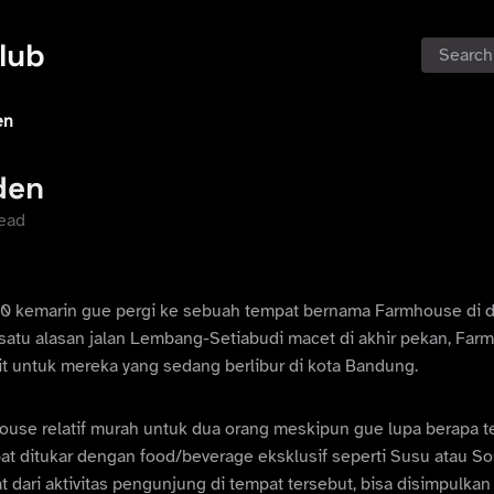
club
Search
en
den
read
0 kemarin gue pergi ke sebuah tempat bernama Farmhouse di 
 satu alasan jalan Lembang-Setiabudi macet di akhir pekan, Fa
rit untuk mereka yang sedang berlibur di kota Bandung.
ouse relatif murah untuk dua orang meskipun gue lupa berapa te
at ditukar dengan food/beverage eksklusif seperti Susu atau Sos
hat dari aktivitas pengunjung di tempat tersebut, bisa disimpulka