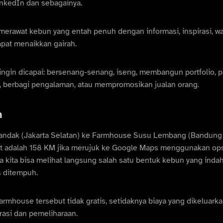
inkedIn dan sebagainya.
erawat kebun yang entah penuh dengan informasi, inspirasi, w
pat menaikkan gairah.
ingin dicapai: bersenang-senang, iseng, membangun portfolio, p
 berbagi pengalaman, atau mempromosikan jualan orang.
n
ilandak (Jakarta Selatan) ke Farmhouse Susu Lembang (Bandun
 adalah 158 KM jika merujuk ke Google Maps menggunakan opsi j
 kita bisa melihat langsung salah satu bentuk kebun yang inda
s ditempuh.
mhouse tersebut tidak gratis, setidaknya biaya yang dikeluarkan
asi dan pemeliharaan.