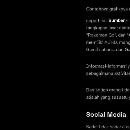
Contohnya grafiknya a
seperti ini:
Sumber
tangkapan layar diat
“Pokemon Go”, dan “AD
memiliki ADHD, mung
Gamification… dan Ga
Informasi-informasi y
sebagaimana aktivita
Dan setiap orang tida
adalah yang sesuatu y
Social Media
Sadar tidak sadar ata