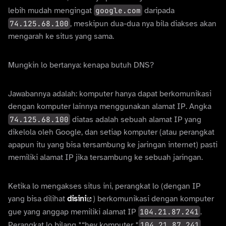
lebih mudah mengingat
google.com
daripada
74.125.68.100
, meskipun dua-dua nya bila diakses akan
mengarah ke situs yang sama.
Mungkin lo bertanya: kenapa butuh DNS?
Jawabannya adalah: komputer hanya dapat berkomunikasi
dengan komputer lainnya menggunakan alamat IP. Angka
74.125.68.100
diatas adalah sebuah alamat IP yang
dikelola oleh Google, dan setiap komputer (atau perangkat
apapun itu yang bisa tersambung ke jaringan internet) pasti
memiliki alamat IP jika tersambung ke sebuah jaringan.
Ketika lo mengakses situs ini, perangkat lo (dengan IP
yang bisa dilihat
disini
) berkomunikasi dengan komputer
gue yang anggap memiliki alamat IP
104.21.87.241
.
Perangkat lo bilang *“hey komputer *
104.21.87.241
,