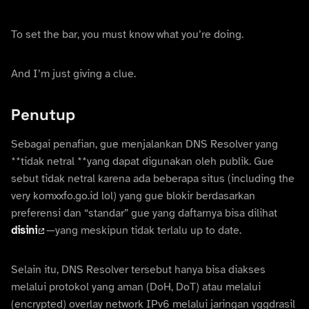
To set the bar, you must know what you’re doing.
And I’m just giving a clue.
Penutup
Sebagai penafian, gue menjalankan DNS Resolver yang
**tidak netral **yang dapat digunakan oleh publik. Gue
sebut tidak netral karena ada beberapa situs (including the
very komxxfo.go.id lol) yang gue blokir berdasarkan
preferensi dan “standar” gue yang daftarnya bisa dilihat
disini
—yang meskipun tidak terlalu up to date.
Selain itu, DNS Resolver tersebut hanya bisa diakses
melalui protokol yang aman (DoH, DoT) atau melalui
(encrypted) overlay network IPv6 melalui jaringan yggdrasil